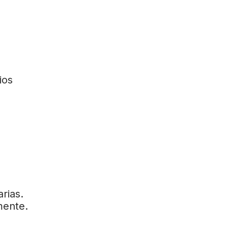
ios
rias.
mente.