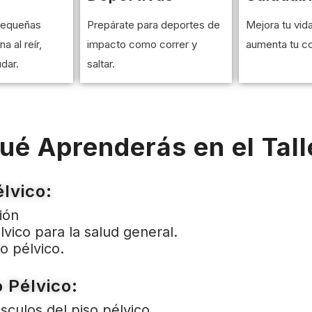
 pequeñas
Prepárate para deportes de
Mejora tu vid
a al reír,
impacto como correr y
aumenta tu co
dar.
saltar.
ué Aprenderás en el Tall
élvico:
ión
lvico para la salud general.
o pélvico.
 Pélvico:
sculos del piso pélvico.