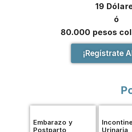
19 Dólar
ó
80.000 pesos co
¡Regístrate A
Po
Embarazo y
Incontin
Postparto
Urinaria