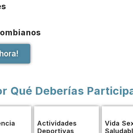
es
lombianos
hora!
r Qué Deberías Particip
encia
Actividades
Vida Se
Deportivas
Saludab