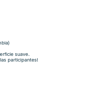
mbia)
rficie suave.
as participantes!