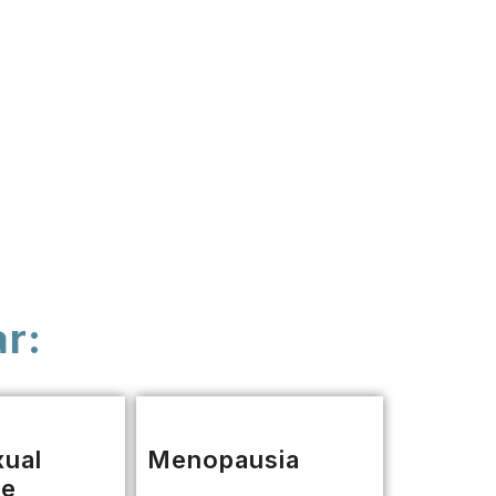
ar:
xual
Menopausia
le