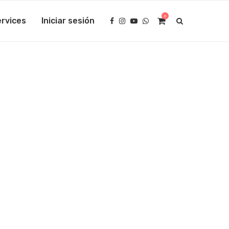
0
rvices
Iniciar sesión