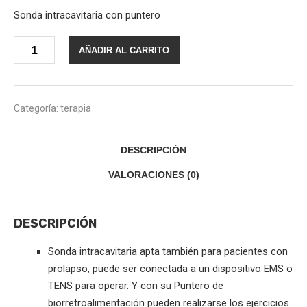
Sonda intracavitaria con puntero
Sonda
AÑADIR AL CARRITO
intracavitaria
con
puntero
cantidad
Categoría:
terapia
DESCRIPCIÓN
VALORACIONES (0)
DESCRIPCIÓN
Sonda intracavitaria apta también para pacientes con
prolapso, puede ser conectada a un dispositivo EMS o
TENS para operar. Y con su Puntero de
biorretroalimentación pueden realizarse los ejercicios